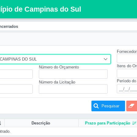
cípio de Campinas do Sul
ncerrados
Fornecedor
 CAMPINAS DO SUL
Itens do O
Número do Orçamento
Período do
Número da Licitação
Pesquisar
Descrição
Prazo para Participação
trado.