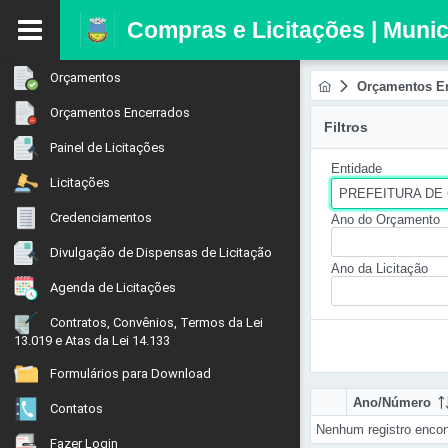
Compras e Licitações | Muni
Orçamentos
Orçamentos E
Orçamentos Encerrados
Filtros
Painel de Licitações
Entidade
Licitações
PREFEITURA DE
Credenciamentos
Ano do Orçamento
Divulgação de Dispensas de Licitação
Ano da Licitação
Agenda de Licitações
Contratos, Convênios, Termos da Lei
13.019 e Atas da Lei 14.133
Formulários para Download
Ano/Número
Contatos
Nenhum registro encon
Fazer Login