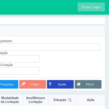
Fazer Login
rçamento
itação
Licitação
Pesquisar
Limpar
Ajuda
Início
Modalidade
Ano/Número
Situação
Ação
da Licitação
Licitação