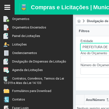
Compras e Licitações | Muni
Orçamentos
Divulgação de 
Orçamentos Encerrados
Filtros
Painel de Licitações
Entidade
Licitações
PREFEITURA DE
Credenciamentos
Ano do Orçamento
Divulgação de Dispensas de Licitação
Número do Orçame
Agenda de Licitações
Contratos, Convênios, Termos da Lei
13.019 e Atas da Lei 14.133
Formulários para Download
Contatos
Ano/Número
Fazer Login
Nenhum registro encon