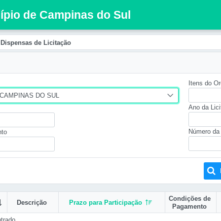
cípio de Campinas do Sul
Dispensas de Licitação
Itens do O
 CAMPINAS DO SUL
Ano da Lic
Número da 
nto
Condições de
Descrição
Prazo para Participação
Pagamento
trado.